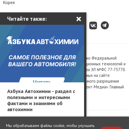
Корея
×
Читайте также:
Все права защищены © 2003 – 2026.
Сетевое издание «Kolesa.ru», зарегистрировано Федеральной
службой по надзору в сфере связи, информационных технологий и
массовых коммуникаций, номер свидетельства ЭЛ №ФС 77-75770.
Любое использование материалов, размещенных на сайте
www.kolesa.ru, допускается только с письменного разрешения
правообладателя. Учредитель ООО «Президент-Медиа». Главный
Азбука Автохимии - раздел с
редактор Баландин М.А. 0+
полезными и интересными
Политика конфиденциальности
фактами и знаниями об
автохимии
Мы обрабатываем файлы cookie, чтобы улучшить