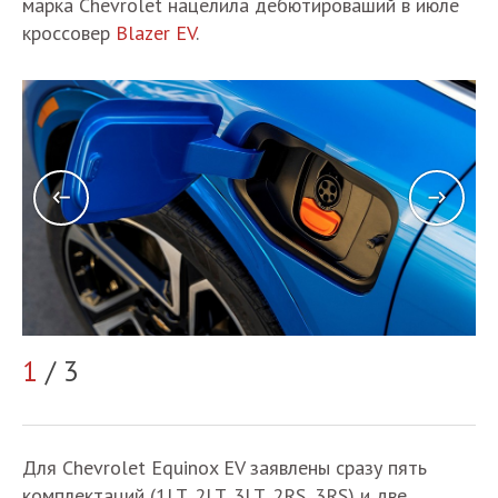
марка Chevrolet нацелила дебютироваший в июле
кроссовер
Blazer EV
.
1
/ 3
2
Для Chevrolet Equinox EV заявлены сразу пять
комплектаций (1LT, 2LT, 3LT, 2RS, 3RS) и две