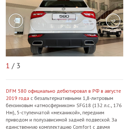
1
/ 3
2
DFM 580 официально дебютировал в РФ в августе
2019 года
с безальтернативными 1,8-литровым
бензиновым «атмосферником» SFG18 (132 л.с., 176
Нм), 5-ступенчатой «механикой», передним
приводом и полузависимой задней подвеской. За
единственную комплектацию Comfort с двумя