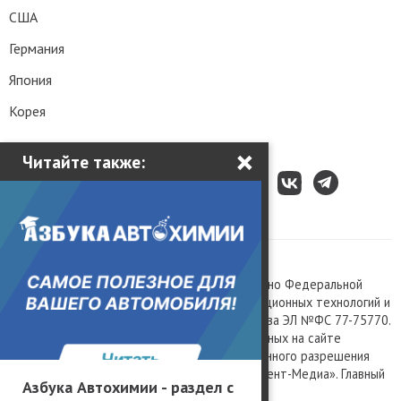
США
Германия
Япония
Корея
×
Читайте также:
Все права защищены © 2003 – 2026.
Сетевое издание «Kolesa.ru», зарегистрировано Федеральной
службой по надзору в сфере связи, информационных технологий и
массовых коммуникаций, номер свидетельства ЭЛ №ФС 77-75770.
Любое использование материалов, размещенных на сайте
www.kolesa.ru, допускается только с письменного разрешения
правообладателя. Учредитель ООО «Президент-Медиа». Главный
Азбука Автохимии - раздел с
редактор Баландин М.А. 0+