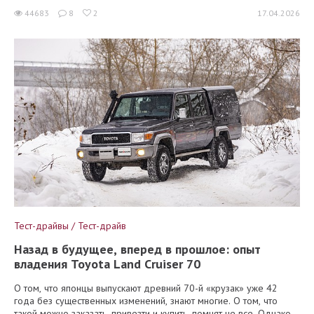
44683
8
2
17.04.2026
Тест-драйвы / Тест-драйв
Назад в будущее, вперед в прошлое: опыт
владения Toyota Land Cruiser 70
О том, что японцы выпускают древний 70-й «крузак» уже 42
года без существенных изменений, знают многие. О том, что
такой можно заказать, привезти и купить, помнят не все. Однако