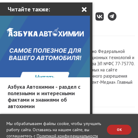
×
Читайте также:
Все права защищены © 2003 – 2026.
Сетевое издание «Kolesa.ru», зарегистрировано Федеральной
службой по надзору в сфере связи, информационных технологий и
массовых коммуникаций, номер свидетельства ЭЛ №ФС 77-75770.
Любое использование материалов, размещенных на сайте
www.kolesa.ru, допускается только с письменного разрешения
правообладателя. Учредитель ООО «Президент-Медиа». Главный
Азбука Автохимии - раздел с
редактор Баландин М.А. 0+
полезными и интересными
Политика конфиденциальности
фактами и знаниями об
автохимии
Мы обрабатываем файлы cookie, чтобы улучшить
работу сайта. Оставаясь на нашем сайте, вы
OK
соглашаетесь с
Политикой конфиденциальности