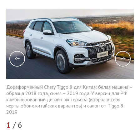
Дореформенный Chery Tiggo 8 для Китая: белая машина –
а –
До
образца 2018 года, синяя – 2019 года. У версии для РФ
об
комбинированный дизайн экстерьера (вобрал в себя
ко
черты обоих китайских вариантов) и салон от Tiggo 8-
че
2019
20
1
/ 6
2