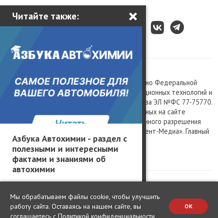
×
Читайте также:
Все права защищены © 2003 – 2026.
Сетевое издание «Kolesa.ru», зарегистрировано Федеральной
службой по надзору в сфере связи, информационных технологий и
массовых коммуникаций, номер свидетельства ЭЛ №ФС 77-75770.
Любое использование материалов, размещенных на сайте
www.kolesa.ru, допускается только с письменного разрешения
правообладателя. Учредитель ООО «Президент-Медиа». Главный
Азбука Автохимии - раздел с
редактор Баландин М.А. 0+
полезными и интересными
Политика конфиденциальности
фактами и знаниями об
автохимии
Мы обрабатываем файлы cookie, чтобы улучшить
работу сайта. Оставаясь на нашем сайте, вы
OK
соглашаетесь с
Политикой конфиденциальности