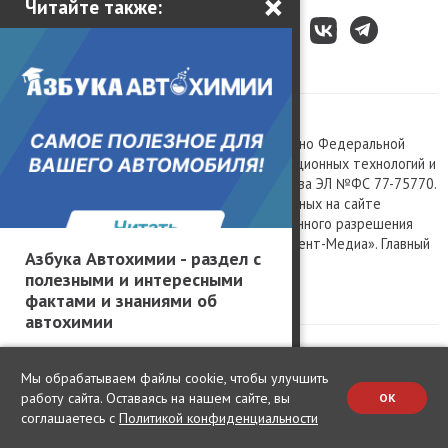
×
Читайте также:
Все права защищены © 2003 – 2026.
Сетевое издание «Kolesa.ru», зарегистрировано Федеральной
службой по надзору в сфере связи, информационных технологий и
массовых коммуникаций, номер свидетельства ЭЛ №ФС 77-75770.
Любое использование материалов, размещенных на сайте
www.kolesa.ru, допускается только с письменного разрешения
правообладателя. Учредитель ООО «Президент-Медиа». Главный
Азбука Автохимии - раздел с
редактор Баландин М.А. 0+
полезными и интересными
Политика конфиденциальности
фактами и знаниями об
автохимии
Мы обрабатываем файлы cookie, чтобы улучшить
работу сайта. Оставаясь на нашем сайте, вы
OK
соглашаетесь с
Политикой конфиденциальности
Change privacy settings