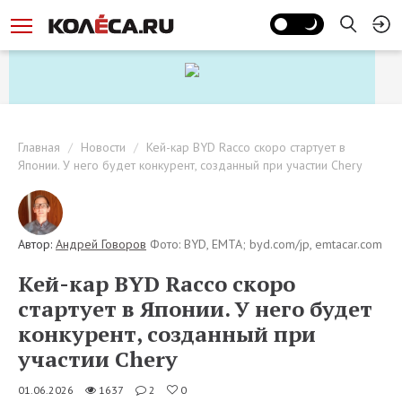
Главная
Новости
Кей-кар BYD Racco скоро стартует в
Японии. У него будет конкурент, созданный при участии Chery
Автор:
Андрей Говоров
Фото: BYD, EMTA; byd.com/jp, emtacar.com
Кей-кар BYD Racco скоро
стартует в Японии. У него будет
конкурент, созданный при
участии Chery
01.06.2026
1637
2
0