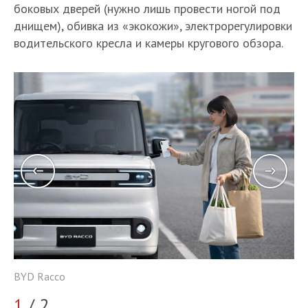
боковых дверей (нужно лишь провести ногой под
днищем), обивка из «экокожи», электрорегулировки
водительского кресла и камеры кругового обзора.
BY
BYD Racco
2
1
/ 2