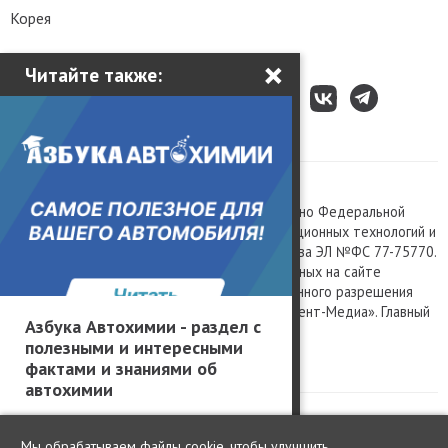
Корея
×
Читайте также:
Все права защищены © 2003 – 2026.
Сетевое издание «Kolesa.ru», зарегистрировано Федеральной
службой по надзору в сфере связи, информационных технологий и
массовых коммуникаций, номер свидетельства ЭЛ №ФС 77-75770.
Любое использование материалов, размещенных на сайте
www.kolesa.ru, допускается только с письменного разрешения
правообладателя. Учредитель ООО «Президент-Медиа». Главный
Азбука Автохимии - раздел с
редактор Баландин М.А. 0+
полезными и интересными
Политика конфиденциальности
фактами и знаниями об
автохимии
Мы обрабатываем файлы cookie, чтобы улучшить