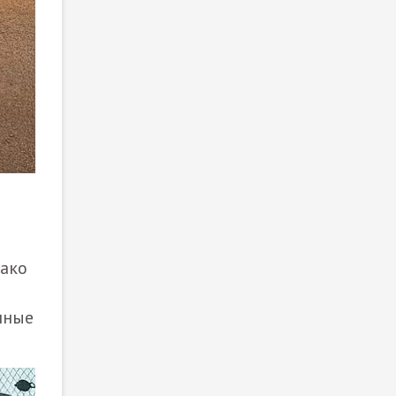
нако
енные