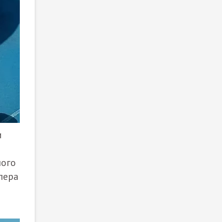
и
ного
пера