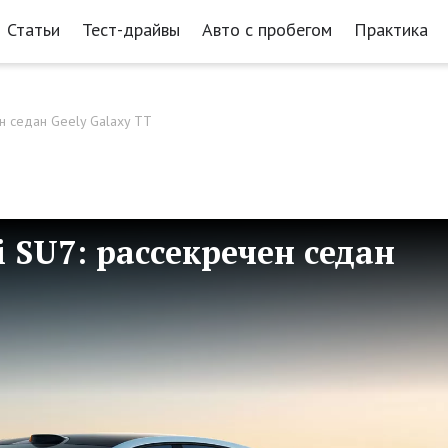
Статьи
Тест-драйвы
Авто с пробегом
Практика
н седан Geely Galaxy TT
 SU7: рассекречен седан