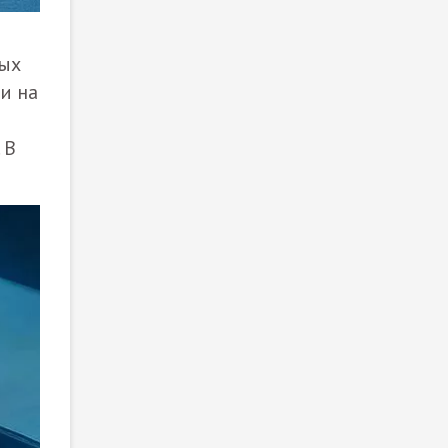
вых
и на
 В