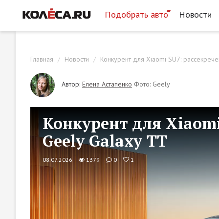
Подобрать авто
Новости
Главная
Новости
Конкурент для Xiaomi SU7: рассекрече
Автор:
Елена Астапенко
Фото: Geely
Конкурент для Xiaomi
Geely Galaxy TT
08.07.2026
1379
0
1