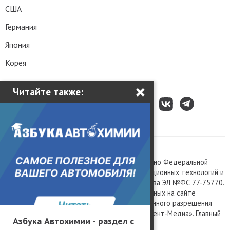
США
Германия
Япония
Корея
×
Читайте также:
Все права защищены © 2003 – 2026.
Сетевое издание «Kolesa.ru», зарегистрировано Федеральной
службой по надзору в сфере связи, информационных технологий и
массовых коммуникаций, номер свидетельства ЭЛ №ФС 77-75770.
Любое использование материалов, размещенных на сайте
www.kolesa.ru, допускается только с письменного разрешения
правообладателя. Учредитель ООО «Президент-Медиа». Главный
Азбука Автохимии - раздел с
редактор Баландин М.А. 0+