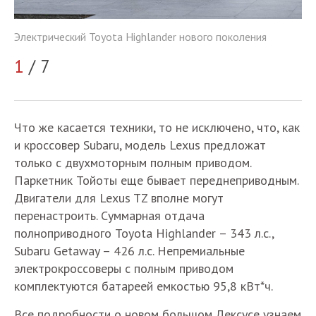
Эл
Электрический Toyota Highlander нового поколения
2
1
/ 7
Что же касается техники, то не исключено, что, как
и кроссовер Subaru, модель Lexus предложат
только с двухмоторным полным приводом.
Паркетник Тойоты еще бывает переднеприводным.
Двигатели для Lexus TZ вполне могут
перенастроить. Суммарная отдача
полноприводного Toyota Highlander – 343 л.с.,
Subaru Getaway – 426 л.с. Непремиальные
электрокроссоверы с полным приводом
комплектуются батареей емкостью 95,8 кВт*ч.
Все подробности о новом большом Лексусе узнаем