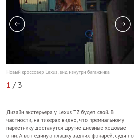
Но
Новый кроссовер Lexus, вид изнутри багажника
2
1
/ 3
Дизайн экстерьера у Lexus TZ будет свой. В
частности, на тизерах видно, что премиальному
паркетнику достанутся другие дневные ходовые
огни. А вот единую плашку задних фонарей, судя по