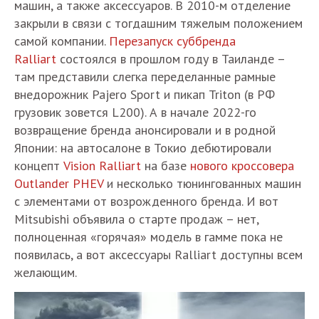
машин, а также аксессуаров. В 2010-м отделение
закрыли в связи с тогдашним тяжелым положением
самой компании.
Перезапуск суббренда
Ralliart
состоялся в прошлом году в Таиланде –
там представили слегка переделанные рамные
внедорожник Pajero Sport и пикап Triton (в РФ
грузовик зовется L200). А в начале 2022-го
возвращение бренда анонсировали и в родной
Японии: на автосалоне в Токио дебютировали
концепт
Vision Ralliart
на базе
нового кроссовера
Outlander PHEV
и несколько тюнингованных машин
с элементами от возрожденного бренда. И вот
Mitsubishi объявила о старте продаж – нет,
полноценная «горячая» модель в гамме пока не
появилась, а вот аксессуары Ralliart доступны всем
желающим.