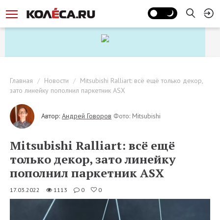
Главная
Новости
Mitsubishi Ralliart: всё ещё только декор,
зато линейку пополнил паркетник ASX
Автор:
Андрей Говоров
Фото: Mitsubishi
Mitsubishi Ralliart: всё ещё
только декор, зато линейку
пополнил паркетник ASX
17.03.2022
1113
0
0