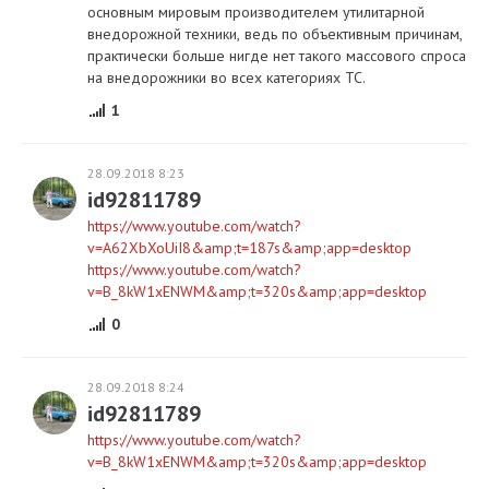
основным мировым производителем утилитарной
внедорожной техники, ведь по объективным причинам,
практически больше нигде нет такого массового спроса
на внедорожники во всех категориях ТС.
1
28.09.2018 8:23
id92811789
https://www.youtube.com/watch?
v=A62XbXoUiI8&amp;t=187s&amp;app=desktop
https://www.youtube.com/watch?
v=B_8kW1xENWM&amp;t=320s&amp;app=desktop
0
28.09.2018 8:24
id92811789
https://www.youtube.com/watch?
v=B_8kW1xENWM&amp;t=320s&amp;app=desktop