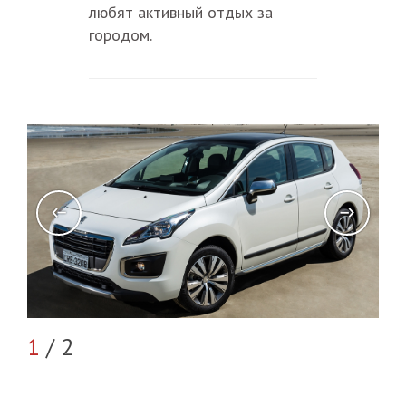
любят активный отдых за
городом.
2
/
1
/ 2