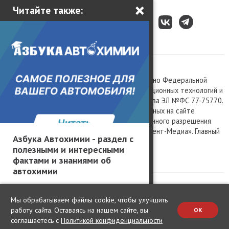
×
Читайте также:
Все права защищены © 2003 – 2026.
Сетевое издание «Kolesa.ru», зарегистрировано Федеральной
службой по надзору в сфере связи, информационных технологий и
массовых коммуникаций, номер свидетельства ЭЛ №ФС 77-75770.
Любое использование материалов, размещенных на сайте
www.kolesa.ru, допускается только с письменного разрешения
правообладателя. Учредитель ООО «Президент-Медиа». Главный
Азбука Автохимии - раздел с
редактор Баландин М.А. 0+
полезными и интересными
Политика конфиденциальности
фактами и знаниями об
автохимии
Мы обрабатываем файлы cookie, чтобы улучшить
работу сайта. Оставаясь на нашем сайте, вы
OK
соглашаетесь с
Политикой конфиденциальности