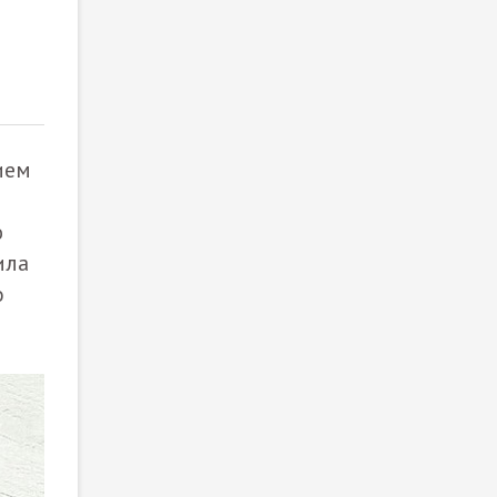
Гибридный Volkswagen Passat ePro
2
/ 2
ием
ю
ила
o