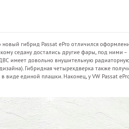
o новый гибрид Passat ePro отличился оформлен
кому седану достались другие фары, под ними –
 с ДВС имеет довольно внушительную радиаторну
дизайна). Гибридная четырехдверка также получ
в виде единой плашки. Наконец, у VW Passat ePr