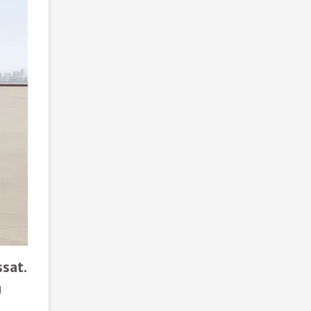
sat.
и