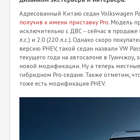
Адресованный Китаю седан Volkswagen Pa
получив к имени приставку Pro
. Модель п
исключительно с ДВС – сейчас в продаже
л.с.) и 2.0 (220 л.с.). Однако скоро пок
версию PHEV, такой седан назвали VW Pas
текущего года на автосалоне в Гуанчжоу,
новой модификации. Ну а теперь местны
гибридном Pro-седане. Также отметим, что
тоже есть модификация PHEV.