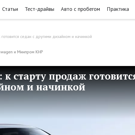
Статьи
Тест-драйвы
Авто с пробегом
Практика
ж готовится седан с другими дизайном и начинкой
lkswagen и Минпром КНР
: к старту продаж готовитс
айном и начинкой