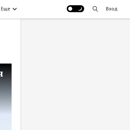
Еще
Вход
я