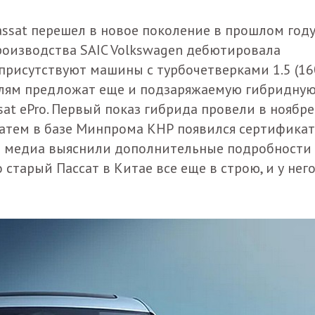
ssat перешел в новое поколение в прошлом году
роизводства SAIC Volkswagen дебютировала
 присутствуют машины с турбочетверками 1.5 (16
упателям предложат еще и подзаряжаемую гибридну
sat ePro. Первый показ гибрида провели в ноябре
 затем в базе Минпрома КНР появился сертификат
е медиа выяснили дополнительные подробности
 старый Пассат в Китае все еще в строю, и у нег