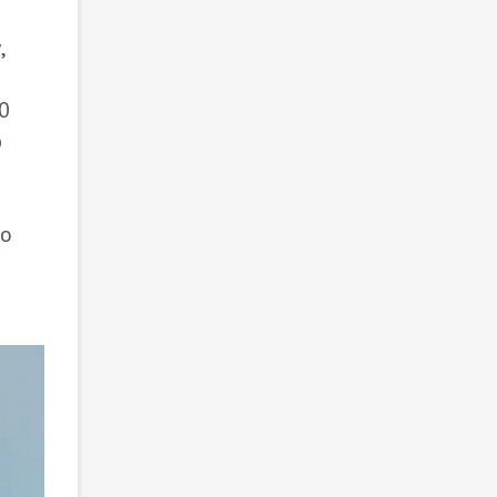
,
0
ю
 о
о