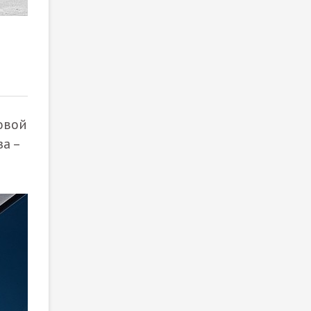
Гибридный Volkswagen Passat ePro
2
/ 2
овой
а –