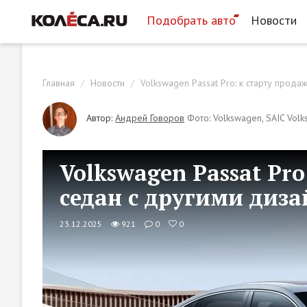
Подобрать авто
Новости
Главная
Новости
Volkswagen Passat Pro: к старту прода
Автор:
Андрей Говоров
Фото: Volkswagen, SAIC Vo
Volkswagen Passat Pro
седан с другими диз
23.12.2025
921
0
0