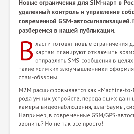
Новые ограничения для SIM-карт в Ро
удаленный контроль и управление соб
современной GSM-автосигнализацией. 
разберемся в нашей публикации.
В
ласти готовят новые ограничения д
картам планируют отключить возм
отправлять SMS-сообщения в целях
такие «симки» злоумышленники оформля
спам-обзвоны.
M2M расшифровывается как «Machine-to-M
рода умных устройств, передающих данны
камеры видеонаблюдения, шлагбаумы, сис
Например, в современные GSM/GPS-автосиг
звонить? Но не так все просто!