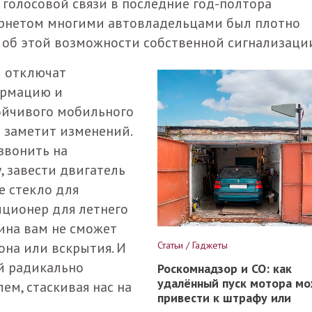
 голосовой связи в последние год-полтора
ернетом многими автовладельцами был плотно
ли об этой возможности собственной сигнализаци
м отключат
ормацию и
ойчивого мобильного
е заметит изменений.
звонить на
, завести двигатель
е стекло для
ционер для летнего
ина вам не сможет
она или вскрытия. И
Статьи / Гаджеты
й радикально
Роскомнадзор и СО: как
удалённый пуск мотора м
ем, стаскивая нас на
привести к штрафу или