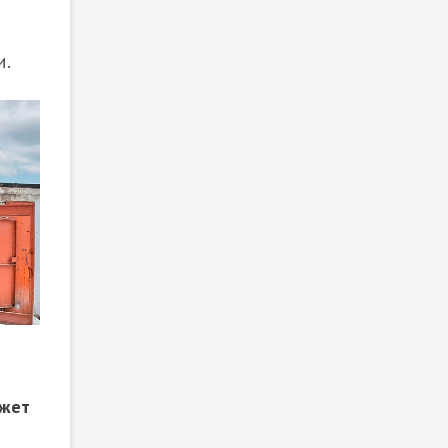
и.
ожет