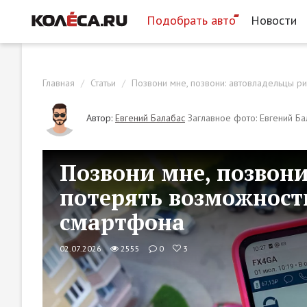
Подобрать авто
Новости
Главная
Статьи
Позвони мне, позвони: автовладельцы р
Автор:
Евгений Балабас
Заглавное фото: Евгений Ба
Позвони мне, позвон
потерять возможност
смартфона
02.07.2026
2555
0
3