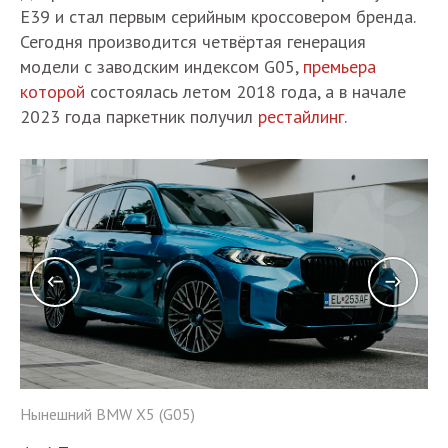
Е39 и стал первым серийным кроссовером бренда.
Сегодня производится четвёртая генерация
модели с заводским индексом G05,
премьера
которой
состоялась летом 2018 года, а в начале
2023 года паркетник получил
рестайлинг
.
Нынешний BMW X5 (G05)
Ны