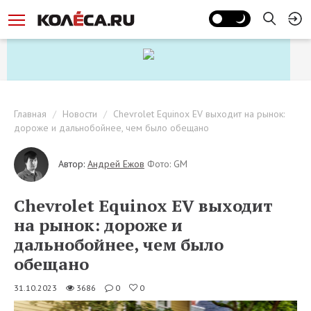
Главная
Новости
Chevrolet Equinox EV выходит на рынок:
дороже и дальнобойнее, чем было обещано
Автор:
Андрей Ежов
Фото: GM
Chevrolet Equinox EV выходит
на рынок: дороже и
дальнобойнее, чем было
обещано
31.10.2023
3686
0
0