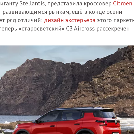
ганту Stellantis, представила кроссовер
Citroen
й развивающимся рынкам, ещё в конце осени
ет ряд отличий:
дизайн экстерьера
этого паркет
теперь «старосветский» C3 Aircross рассекречен