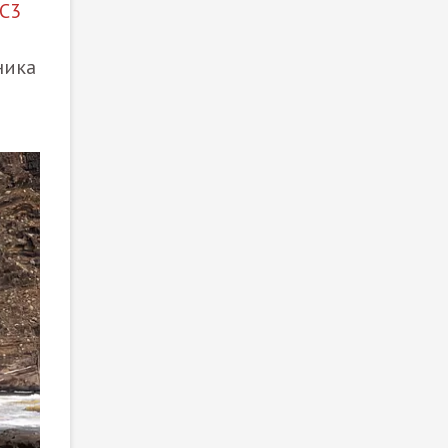
 C3
ника