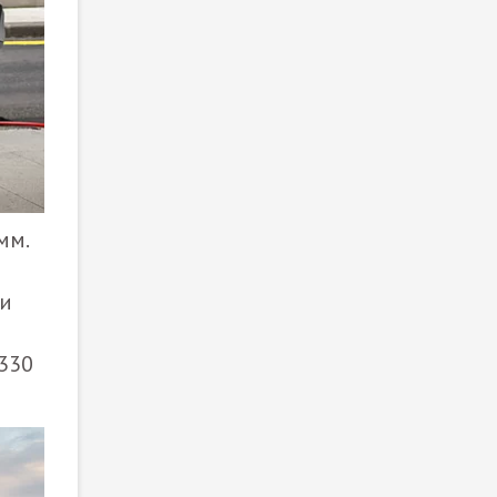
мм.
ри
 330