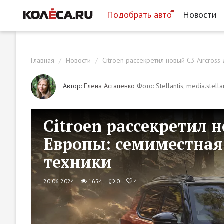
Подобрать авто
Новости
Главная
Новости
Citroen рассекретил новый C3 Aircross
Автор:
Елена Астапенко
Фото: Stellantis, media.stella
Citroen рассекретил н
Европы: семиместная
техники
20.06.2024
1654
0
4