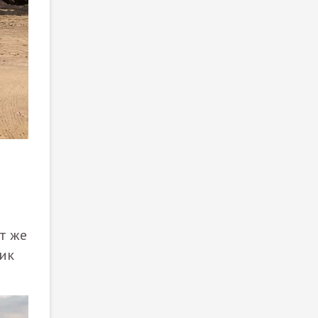
т же
ик