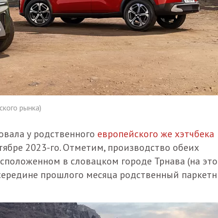
ского рынка)
овала у родственного
европейского же хэтчбека
тябре 2023-го. Отметим, производство обеих
расположенном в словацком городе Трнава (на это
ередине прошлого месяца родственный паркетн