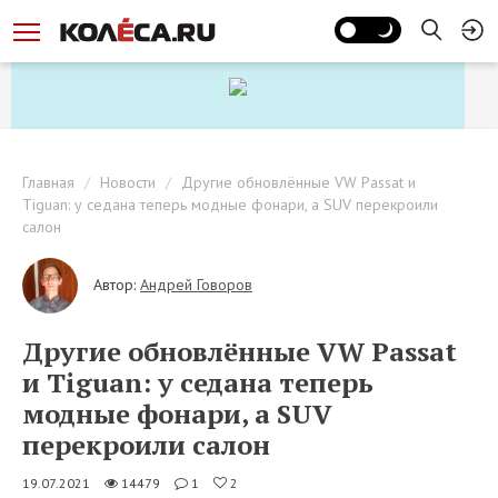
Главная
Новости
Другие обновлённые VW Passat и
Tiguan: у седана теперь модные фонари, а SUV перекроили
салон
Автор:
Андрей Говоров
Другие обновлённые VW Passat
и Tiguan: у седана теперь
модные фонари, а SUV
перекроили салон
19.07.2021
14479
1
2