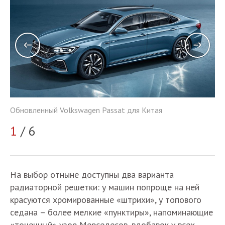
Обновленный Volkswagen Passat для Китая
Об
1
/ 6
2
На выбор отныне доступны два варианта
радиаторной решетки: у машин попроще на ней
красуются хромированные «штрихи», у топового
седана – более мелкие «пунктиры», напоминающие
«точечный» узор Мерседесов, вдобавок у всех