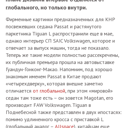
глобального, но только внутри.
Фирменные картинки предназначенных для КНР
посвежевших седана Passat и растянутого
паркетника Tiguan L распространили еще в мае,
однако интерьер СП SAIC Volkswagen, которое и
отвечает за выпуск машин, тогда не показало.
Теперь же такие модели полностью рассекречены,
их публичная премьера прошла на автовыставке
Гуандун-Гонконг-Макао. Напомним, под хорошо
знакомым именем Passat в Китае продают
«четырехдверку», которая внешне заметно
отличается
от глобальной
, при этом «мировой»
седан там тоже есть – он зовется Magotan, его
производит FAW Volkswagen. Tiguan в
Поднебесной также представлен в двух ипостасях:
помимо удлиненного кросса с приставкой L
(глобальный аналог –
Allspace
), китайцам еще