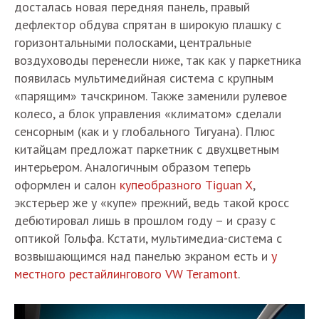
досталась новая передняя панель, правый
дефлектор обдува спрятан в широкую плашку с
горизонтальными полосками, центральные
воздуховоды перенесли ниже, так как у паркетника
появилась мультимедийная система с крупным
«парящим» тачскрином. Также заменили рулевое
колесо, а блок управления «климатом» сделали
сенсорным (как и у глобального Тигуана). Плюс
китайцам предложат паркетник с двухцветным
интерьером. Аналогичным образом теперь
оформлен и салон
купеобразного Tiguan X
,
экстерьер же у «купе» прежний, ведь такой кросс
дебютировал лишь в прошлом году – и сразу с
оптикой Гольфа. Кстати, мультимедиа-система с
возвышающимся над панелью экраном есть и
у
местного рестайлингового VW Teramont
.