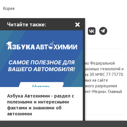
Корея
×
Читайте также:
Все права защищены © 2003 – 2026.
Сетевое издание «Kolesa.ru», зарегистрировано Федеральной
службой по надзору в сфере связи, информационных технологий и
массовых коммуникаций, номер свидетельства ЭЛ №ФС 77-75770.
Любое использование материалов, размещенных на сайте
www.kolesa.ru, допускается только с письменного разрешения
правообладателя. Учредитель ООО «Президент-Медиа». Главный
Азбука Автохимии - раздел с
редактор Баландин М.А. 0+
полезными и интересными
Политика конфиденциальности
фактами и знаниями об
автохимии