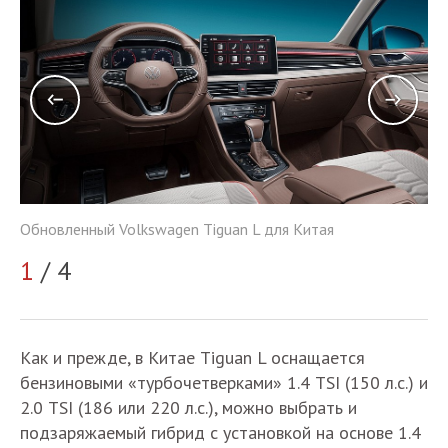
Обновленный Volkswagen Tiguan L для Китая
Об
1
/ 4
2
Как и прежде, в Китае Tiguan L оснащается
бензиновыми «турбочетверками» 1.4 TSI (150 л.с.) и
2.0 TSI (186 или 220 л.с.), можно выбрать и
подзаряжаемый гибрид с установкой на основе 1.4