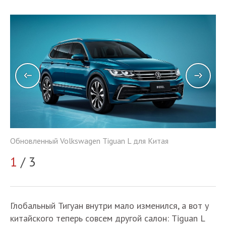
Обновленный Volkswagen Tiguan L для Китая
Об
1
/ 3
2
Глобальный Тигуан внутри мало изменился, а вот у
китайского теперь совсем другой салон: Tiguan L