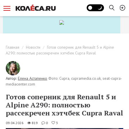
Главная
Новости
Готов соперник для Renault 5 и Alpine
A290: полностью рассекречен хэтчбек Cupra Raval
Автор:
Елена Астапенко
Фото: Cupra, cupramedia.co.uk, seat-cupra-
mediacenter.com
Готов соперник для Renault 5 и
Alpine A290: полностью
рассекречен хэтчбек Cupra Raval
09.04.2026
819
0
3