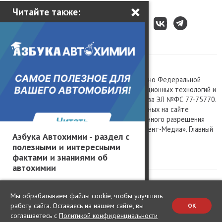
×
Читайте также:
Все права защищены © 2003 – 2026.
Сетевое издание «Kolesa.ru», зарегистрировано Федеральной
службой по надзору в сфере связи, информационных технологий и
массовых коммуникаций, номер свидетельства ЭЛ №ФС 77-75770.
Любое использование материалов, размещенных на сайте
www.kolesa.ru, допускается только с письменного разрешения
правообладателя. Учредитель ООО «Президент-Медиа». Главный
Азбука Автохимии - раздел с
редактор Баландин М.А. 0+
полезными и интересными
Политика конфиденциальности
фактами и знаниями об
автохимии
Мы обрабатываем файлы cookie, чтобы улучшить
работу сайта. Оставаясь на нашем сайте, вы
OK
соглашаетесь с
Политикой конфиденциальности