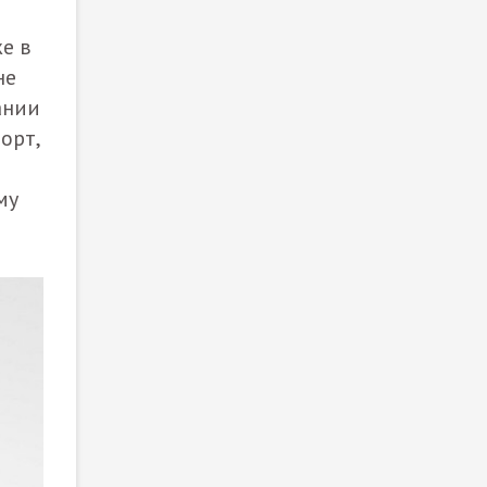
же в
не
ании
орт,
му