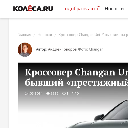
Подобрать авто
Новости
Главная
Новости
Кроссовер Changan Uni-Z выходит на 
Автор:
Андрей Говоров
Фото: Changan
Кроссовер Changan Un
бывший «престижный
14.03.2024
5526
1
0