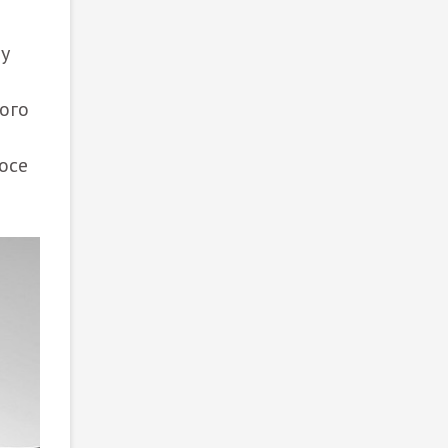
 у
ого
осе