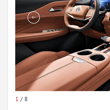
1
/ 8