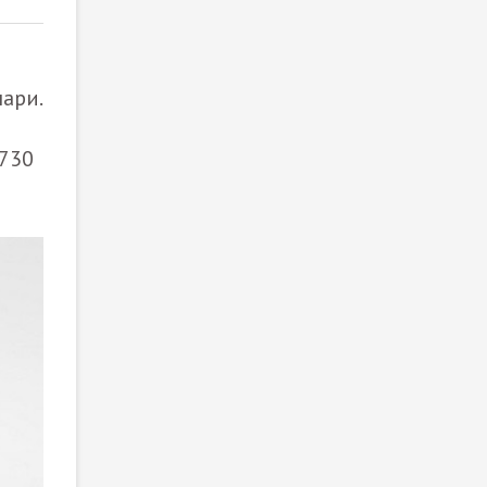
ари.
4730