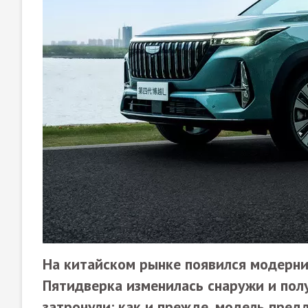
На китайском рынке появился модерниз
Пятидверка изменилась снаружи и пол
затронули: как и прежде, модель пред