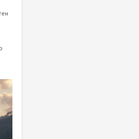
тен
о