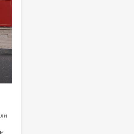
или
ом