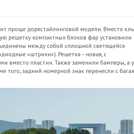
дит проще дорестайлинговой модели. Вместо кл
ную решетку компактных блоков фар установили
бъединены между собой сплошной светящейся
диодные «штрихи»). Решетка – новая, с
 вместо пластин. Также заменили бамперы, а у
ме того, задний номерной знак перенесли с бага