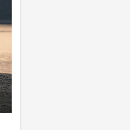
Новый Geely Boyue L для Китая