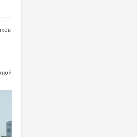
2
/ 3
ыков
жной