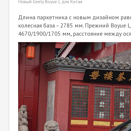
Новый Geely Boyue L для Китая
Длина паркетника с новым дизайном равна
колесная база – 2785 мм. Прежний Boyue L
4670/1900/1705 мм, расстояние между ося