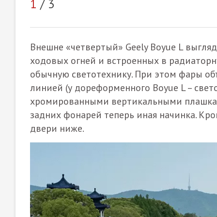
1
/ 3
Внешне «четвертый» Geely Boyue L выгля
ходовых огней и встроенных в радиатор
обычную светотехнику. При этом фары о
линией (у дореформенного Boyue L – свето
хромированными вертикальными плашками
задних фонарей теперь иная начинка. Кро
двери ниже.