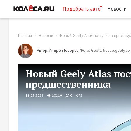
Подобрать авто
Новости
Главная
Новости
Новый Geely Atlas поступил в продаж
Автор:
Андрей Говоров
Фото: Geely, boyue.geely.co
Новый Geely Atlas по
предшественника
13.05.2025
10119
0
2