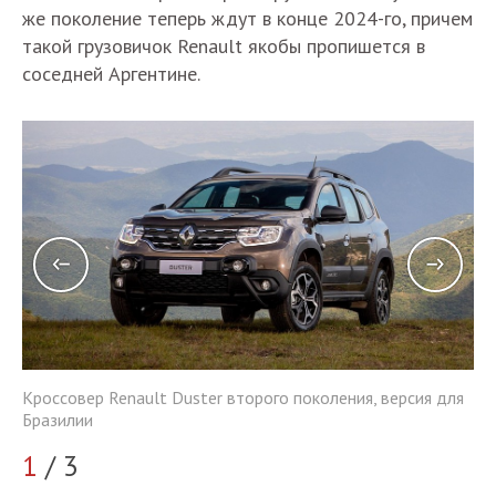
же поколение теперь ждут в конце 2024-го, причем
такой грузовичок Renault якобы пропишется в
соседней Аргентине.
Кроссовер Renault Duster второго поколения, версия для
ля
Кр
Бразилии
Бр
1
/ 3
2