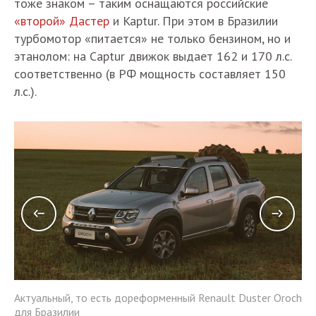
тоже знаком – таким оснащаются российские
«второй» Дастер
и Kaptur. При этом в Бразилии
турбомотор «питается» не только бензином, но и
этанолом: на Captur движок выдает 162 и 170 л.с.
соответственно (в РФ мощность составляет 150
л.с.).
Актуальный, то есть дореформенный Renault Duster Oroch
och
Ак
для Бразилии
дл