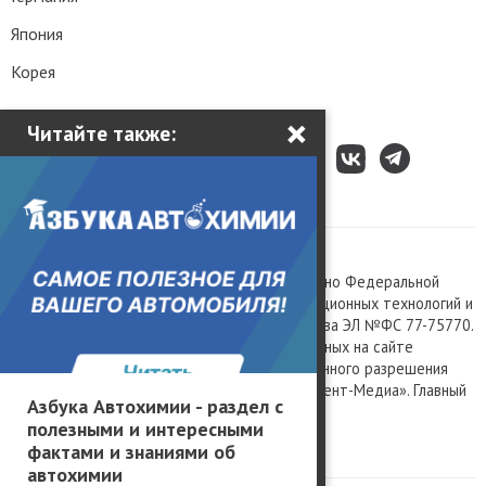
Япония
Корея
×
Читайте также:
Все права защищены © 2003 – 2026.
Сетевое издание «Kolesa.ru», зарегистрировано Федеральной
службой по надзору в сфере связи, информационных технологий и
массовых коммуникаций, номер свидетельства ЭЛ №ФС 77-75770.
Любое использование материалов, размещенных на сайте
www.kolesa.ru, допускается только с письменного разрешения
правообладателя. Учредитель ООО «Президент-Медиа». Главный
Азбука Автохимии - раздел с
редактор Баландин М.А. 0+
полезными и интересными
Политика конфиденциальности
фактами и знаниями об
автохимии