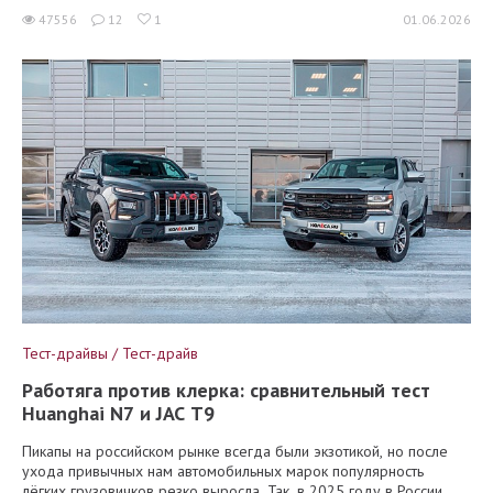
47556
12
1
01.06.2026
Тест-драйвы / Тест-драйв
Работяга против клерка: сравнительный тест
Huanghai N7 и JAC T9
Пикапы на российском рынке всегда были экзотикой, но после
ухода привычных нам автомобильных марок популярность
лёгких грузовичков резко выросла. Так, в 2025 году в России