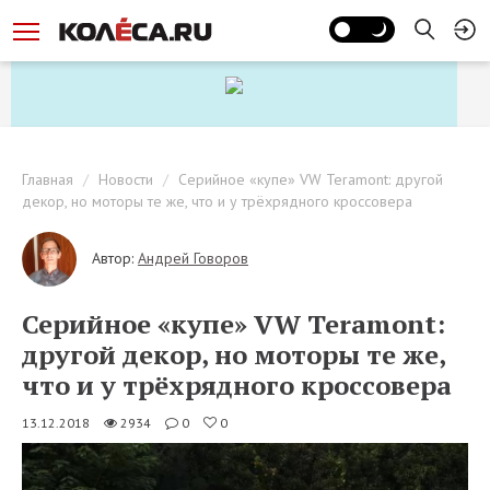
Главная
Новости
Серийное «купе» VW Teramont: другой
декор, но моторы те же, что и у трёхрядного кроссовера
Автор:
Андрей Говоров
Серийное «купе» VW Teramont:
другой декор, но моторы те же,
что и у трёхрядного кроссовера
13.12.2018
2934
0
0