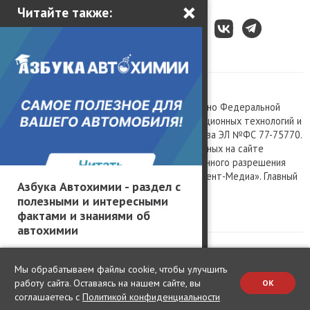
×
Читайте также:
Все права защищены © 2003 – 2026.
Сетевое издание «Kolesa.ru», зарегистрировано Федеральной
службой по надзору в сфере связи, информационных технологий и
массовых коммуникаций, номер свидетельства ЭЛ №ФС 77-75770.
Любое использование материалов, размещенных на сайте
www.kolesa.ru, допускается только с письменного разрешения
правообладателя. Учредитель ООО «Президент-Медиа». Главный
Азбука Автохимии - раздел с
редактор Баландин М.А. 0+
полезными и интересными
Политика конфиденциальности
фактами и знаниями об
автохимии
Мы обрабатываем файлы cookie, чтобы улучшить
работу сайта. Оставаясь на нашем сайте, вы
OK
соглашаетесь с
Политикой конфиденциальности