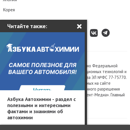
Корея
×
Читайте также:
Все права защищены © 2003 – 2026.
Сетевое издание «Kolesa.ru», зарегистрировано Федеральной
службой по надзору в сфере связи, информационных технологий и
массовых коммуникаций, номер свидетельства ЭЛ №ФС 77-75770.
Любое использование материалов, размещенных на сайте
www.kolesa.ru, допускается только с письменного разрешения
правообладателя. Учредитель ООО «Президент-Медиа». Главный
Азбука Автохимии - раздел с
редактор Баландин М.А. 0+
полезными и интересными
Политика конфиденциальности
фактами и знаниями об
автохимии