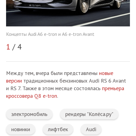
Концепты Audi A6 e-tron и A6 e-tron Avant
Ко
1
/ 4
2
Между тем, вчера были представлены
новые
версии
традиционных бензиновых Audi RS 6 Avant
и RS 7. Также в этом месяце состоялась
премьера
кроссовера Q8 e-tron
.
электромобиль
рендеры "Колёса.ру"
новинки
лифтбек
Audi