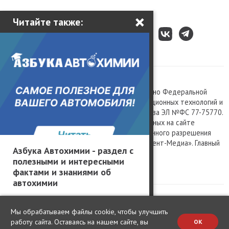
×
Читайте также:
Все права защищены © 2003 – 2026.
Сетевое издание «Kolesa.ru», зарегистрировано Федеральной
службой по надзору в сфере связи, информационных технологий и
массовых коммуникаций, номер свидетельства ЭЛ №ФС 77-75770.
Любое использование материалов, размещенных на сайте
www.kolesa.ru, допускается только с письменного разрешения
правообладателя. Учредитель ООО «Президент-Медиа». Главный
Азбука Автохимии - раздел с
редактор Баландин М.А. 0+
полезными и интересными
Политика конфиденциальности
фактами и знаниями об
автохимии
Мы обрабатываем файлы cookie, чтобы улучшить
работу сайта. Оставаясь на нашем сайте, вы
OK