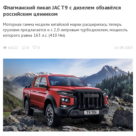
Флагманский пикап JAC T9 с дизелем обзавёлся
российским ценником
Моторная гамма модели китайской марки расширилась: теперь
грузовик предлагается и с 2,0-литровым турбодизелем, мощность
которого равна 163 л.с. (410 Нм).
14222
0
0
15.09.2025