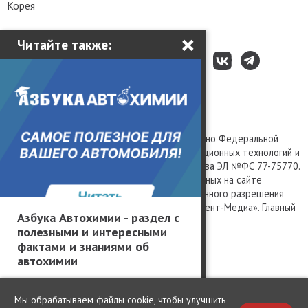
Корея
×
Читайте также:
Все права защищены © 2003 – 2026.
Сетевое издание «Kolesa.ru», зарегистрировано Федеральной
службой по надзору в сфере связи, информационных технологий и
массовых коммуникаций, номер свидетельства ЭЛ №ФС 77-75770.
Любое использование материалов, размещенных на сайте
www.kolesa.ru, допускается только с письменного разрешения
правообладателя. Учредитель ООО «Президент-Медиа». Главный
Азбука Автохимии - раздел с
редактор Баландин М.А. 0+
полезными и интересными
Политика конфиденциальности
фактами и знаниями об
автохимии
Мы обрабатываем файлы cookie, чтобы улучшить