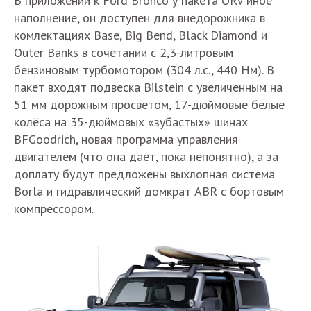
В приложении к Ford Bronco у пакета ORV иное
наполнение, он доступен для внедорожника в
комлектациях Base, Big Bend, Black Diamond и
Outer Banks в сочетании с 2,3-литровым
бензиновым турбомотором (304 л.с., 440 Нм). В
пакет входят подвеска Bilstein с увеличенным на
51 мм дорожным просветом, 17-дюймовые белые
колёса на 35-дюймовых «зубастых» шинах
BFGoodrich, новая программа управления
двигателем (что она даёт, пока непонятно), а за
доплату будут предложены выхлопная система
Borla и гидравлический домкрат ABR с бортовым
компрессором.