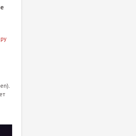
зе
ру
en).
ет