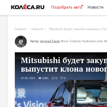
Подобрать авто
Новости
Главная
Новости
Mitsubishi будет закупать машины у Fo
Автор:
Андрей Ежов
Фото: Foxtron, foxtronev.com, N
Mitsubishi будет зак
выпустит клона новог
07.05.2025
1081
0
0