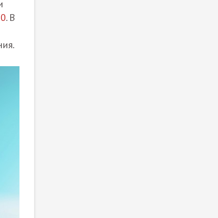
и
30
. В
ния.