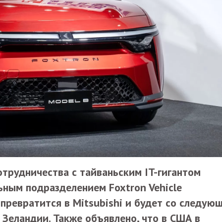
отрудничества с тайваньским IT-гигантом
ьным подразделением Foxtron Vehicle
 превратится в Mitsubishi и будет со следую
 Зеландии. Также объявлено, что в США в