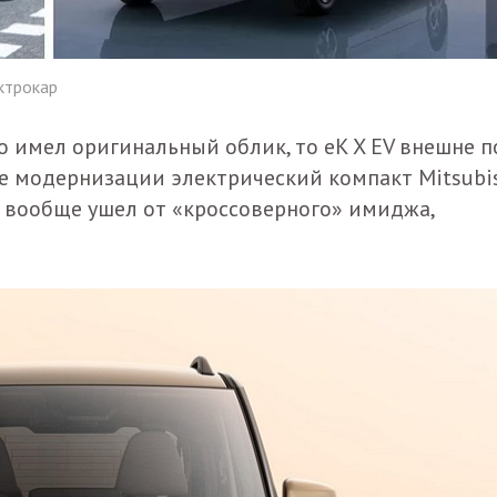
ктрокар
о имел оригинальный облик, то eK X EV внешне п
ле модернизации электрический компакт Mitsubi
и вообще ушел от «кроссоверного» имиджа,