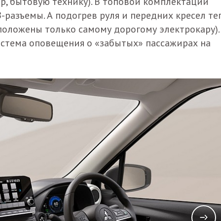
, бытовую технику). В топовой комплектации
разъемы. А подогрев руля и передних кресел те
положены только самому дорогому электрокару).
истема оповещения о «забытых» пассажирах на