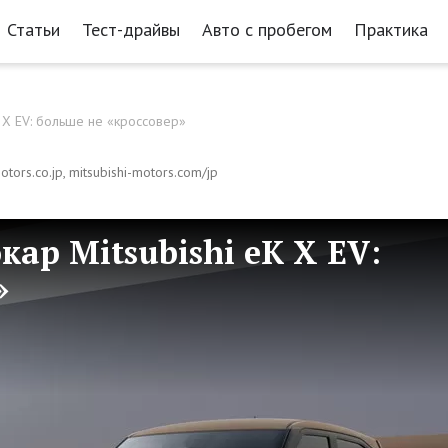
Статьи
Тест-драйвы
Авто с пробегом
Практика
 X EV: больше не «кроссовер»
motors.co.jp, mitsubishi-motors.com/jp
ар Mitsubishi eK X EV:
»