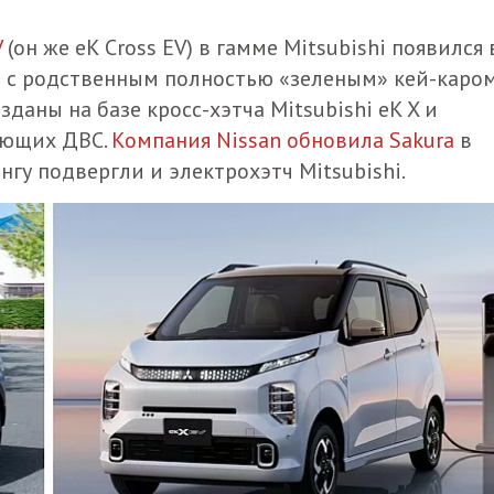
V
(он же eK Cross EV) в гамме Mitsubishi появился 
о с родственным полностью «зеленым» кей-каро
зданы на базе кросс-хэтча Mitsubishi eK X и
еющих ДВС.
Компания Nissan обновила Sakura
в
нгу подвергли и электрохэтч Mitsubishi.