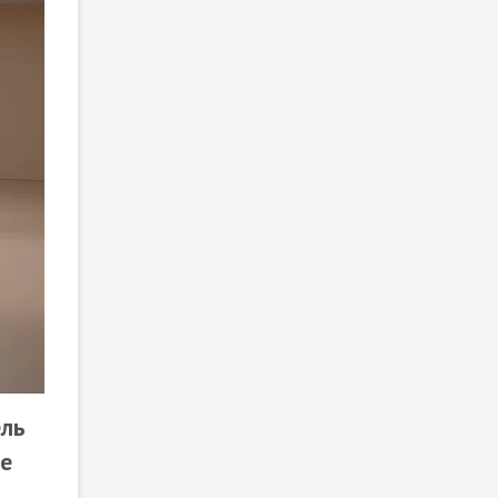
ель
не