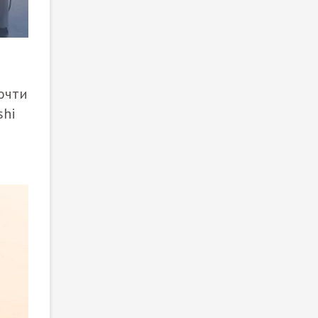
очти
shi