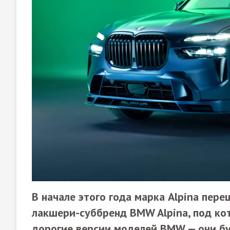
В начале этого года марка Alpina пер
лакшери-суббренд BMW Alpina, под ко
дорогие версии моделей BMW — они бу