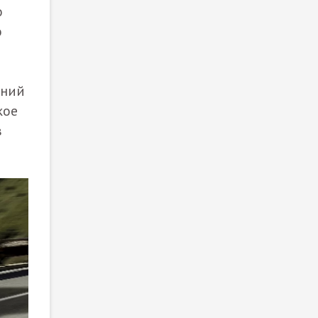
о
о
дний
кое
в