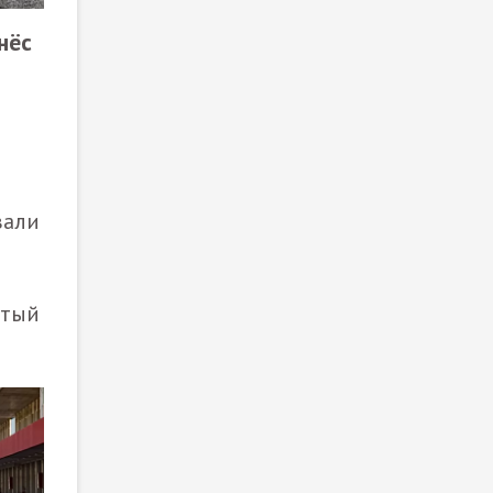
нёс
вали
атый