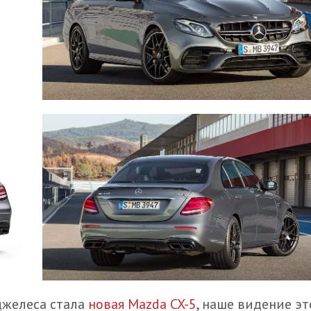
джелеса стала
новая Mazda CX-5
, наше видение эт