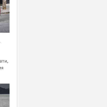
ати,
мя