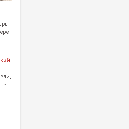
ерь
йере
ский
ели,
аре