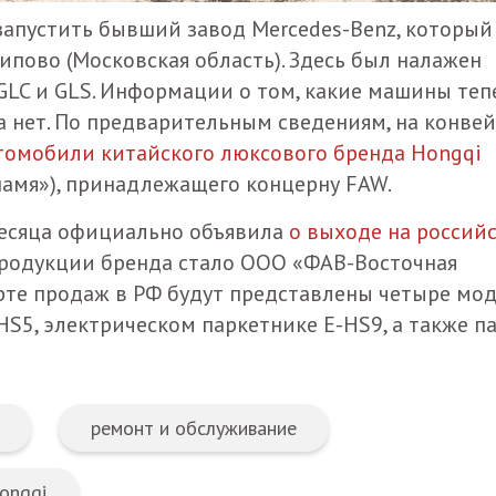
апустить бывший завод Mercedes-Benz, который
ипово (Московская область). Здесь был налажен
, GLC и GLS. Информации о том, какие машины теп
а нет. По предварительным сведениям, на конве
втомобили китайского люксового бренда Hongqi
знамя»), принадлежащего концерну FAW.
месяца официально объявила
о выходе на россий
родукции бренда стало ООО «ФАВ-Восточная
арте продаж в РФ будут представлены четыре мод
S5, электрическом паркетнике E-HS9, а также п
ремонт и обслуживание
ongqi