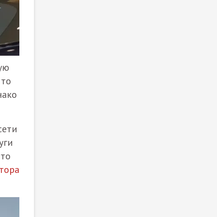
ую
что
нако
сети
уги
что
тора