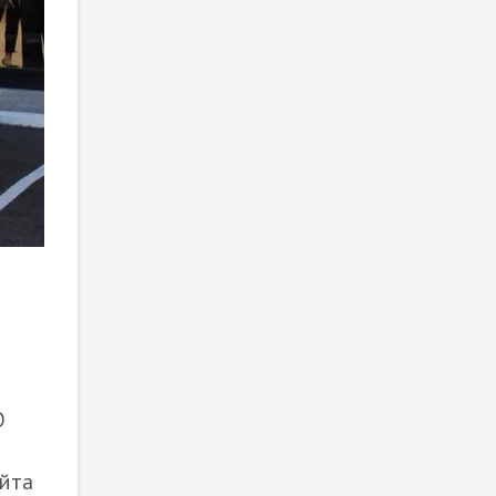
О
айта