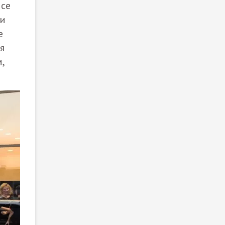
исе
ли
е
я
,