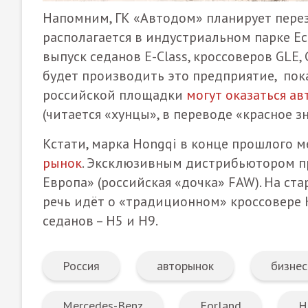
Напомним, ГК «Автодом» планирует перез
располагается в индустриальном парке Ес
выпуск седанов E-Class, кроссоверов GLE
будет производить это предприятие, пок
российской площадки
могут оказаться а
(читается «хунцы», в переводе «красное 
Кстати, марка Hongqi в конце прошлого 
рынок
. Эксклюзивным дистрибьютором п
Европа» (российская «дочка» FAW). На ст
речь идёт о «традиционном» кроссовере H
седанов – H5 и H9.
Россия
авторынок
бизнес
Mercedes-Benz
Forland
H