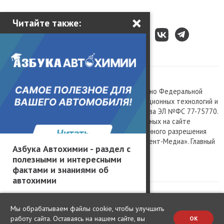
×
Читайте также:
Все права защищены © 2003 – 2026.
Сетевое издание «Kolesa.ru», зарегистрировано Федеральной
службой по надзору в сфере связи, информационных технологий и
массовых коммуникаций, номер свидетельства ЭЛ №ФС 77-75770.
Любое использование материалов, размещенных на сайте
www.kolesa.ru, допускается только с письменного разрешения
правообладателя. Учредитель ООО «Президент-Медиа». Главный
Азбука Автохимии - раздел с
редактор Баландин М.А. 0+
полезными и интересными
Политика конфиденциальности
фактами и знаниями об
автохимии
Мы обрабатываем файлы cookie, чтобы улучшить
работу сайта. Оставаясь на нашем сайте, вы
OK