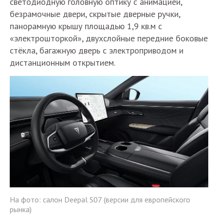
светодиодную головную оптику с анимацией,
безрамочные двери, скрытые дверные ручки,
панорамную крышу площадью 1,9 кв.м с
«электрошторкой», двухслойные передние боковые
стёкла, багажную дверь с электроприводом и
дистанционным открытием.
На фото: салон Deepal S07 (версии для европейского
рынка)