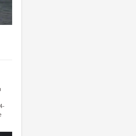
Рендеры нового Mitsubishi Pajero
2
/ 2
я
4-
е