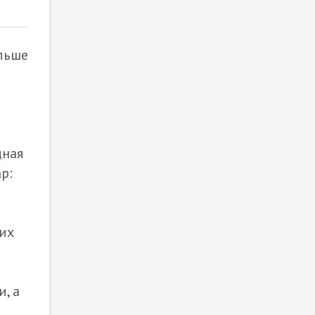
ольше
дная
р:
их
, а