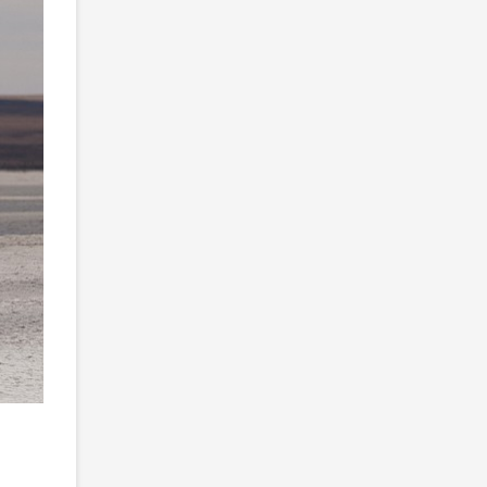
Mitsubishi Pajero четвёртого поколения
2
/ 3