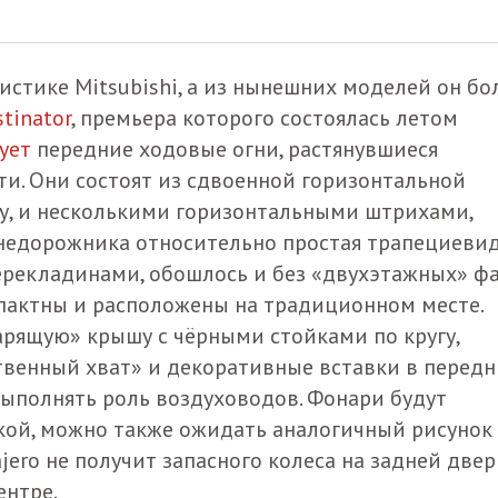
истике Mitsubishi, а из нынешних моделей он б
tinator
, премьера которого состоялась летом
ует
передние ходовые огни, растянувшиеся
ти. Они состоят из сдвоенной горизонтальной
у, и несколькими горизонтальными штрихами,
внедорожника относительно простая трапециеви
рекладинами, обошлось и без «двухэтажных» фа
пактны и расположены на традиционном месте.
арящую» крышу с чёрными стойками по кругу,
твенный хват» и декоративные вставки в передн
 выполнять роль воздуховодов. Фонари будут
кой, можно также ожидать аналогичный рисунок
ero не получит запасного колеса на задней двери
ентре.