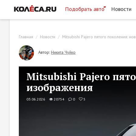
Подобрать авто
Новости
Главная
Новости
Mitsubishi Pajero пятого поколения: н
Автор:
Никита Чуйко
Mitsubishi Pajero пят
изображения
03.06.2026
20754
0
5