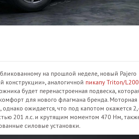
убликованному на прошлой неделе, новый Pajero
ой конструкции», аналогичной
пикапу Triton/L200
рожника будет перенастроенная подвеска, котора
комфорт для нового флагмана бренда. Моторная
однако ожидается, что под капотом окажется 2,
ью 201 л.с. и крутящим моментом 470 Нм, такж
ванные силовые установки.