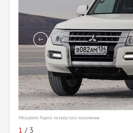
Mitsubishi Pajero четвёртого поколения
1
/ 3