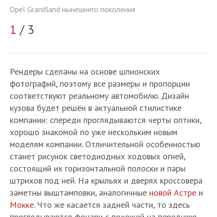
Opel Grandland нынешнего поколения
Op
1
/ 3
2
Рендеры сделаны на основе шпионских
фотографий, поэтому все размеры и пропорции
соответствуют реальному автомобилю. Дизайн
кузова будет решён в актуальной стилистике
компании: спереди проглядываются черты оптики,
хорошо знакомой по уже нескольким новым
моделям компании. Отличительной особенностью
станет рисунок светодиодных ходовых огней,
состоящий их горизонтальной полоски и пары
штрихов под ней. На крыльях и дверях кроссовера
заметны выштамповки, аналогичные
новой Астре
и
Мокке
. Что же касается задней части, то здесь
проглядываются фонари с похожей на переднюю