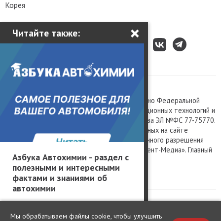
Корея
×
Читайте также:
Все права защищены © 2003 – 2026.
Сетевое издание «Kolesa.ru», зарегистрировано Федеральной
службой по надзору в сфере связи, информационных технологий и
массовых коммуникаций, номер свидетельства ЭЛ №ФС 77-75770.
Любое использование материалов, размещенных на сайте
www.kolesa.ru, допускается только с письменного разрешения
правообладателя. Учредитель ООО «Президент-Медиа». Главный
Азбука Автохимии - раздел с
редактор Баландин М.А. 0+
полезными и интересными
Политика конфиденциальности
фактами и знаниями об
автохимии
Мы обрабатываем файлы cookie, чтобы улучшить