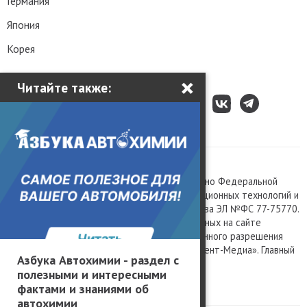
Германия
Япония
Корея
×
Читайте также:
Все права защищены © 2003 – 2026.
Сетевое издание «Kolesa.ru», зарегистрировано Федеральной
службой по надзору в сфере связи, информационных технологий и
массовых коммуникаций, номер свидетельства ЭЛ №ФС 77-75770.
Любое использование материалов, размещенных на сайте
www.kolesa.ru, допускается только с письменного разрешения
правообладателя. Учредитель ООО «Президент-Медиа». Главный
Азбука Автохимии - раздел с
редактор Баландин М.А. 0+
полезными и интересными
Политика конфиденциальности
фактами и знаниями об
автохимии