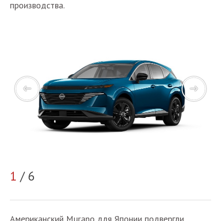
производства.
2
1
/ 6
Американский Murano для Японии подвергли