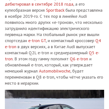
дебютировал в сентябре 2018 года
, а его
купеобразная версия
Sportback
была представлена
в ноябре 2019-го. С тех пор в линейке Audi
появилось много других «е-тронов», что несколько
затруднило идентификацию электрического
первенца марки. На глобальный рынок уже вышли
спортседан
e-tron GT
, и компактный кроссовер
Q4
e-tron
в двух версиях, а в Китае Audi выпускает
компактный Q2L e-tron и среднеразмерный
Q5 e-
tron
. В этом году гамму пополнят
Q6 e-tron
и
обновлённый e-tron, который, как утверждает
немецкий журнал
Automobilwoche
, будет
переименован в Q8 e-tron, чтобы чётче указать его
место в иерархии.