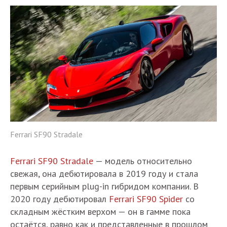
Ferrari SF90 Stradale
Ferrari SF90 Stradale
— модель относительно
свежая, она дебютировала в 2019 году и стала
первым серийным plug-in гибридом компании. В
2020 году дебютировал
Ferrari SF90 Spider
со
складным жёстким верхом — он в гамме пока
остаётся, равно как и представленные в прошлом