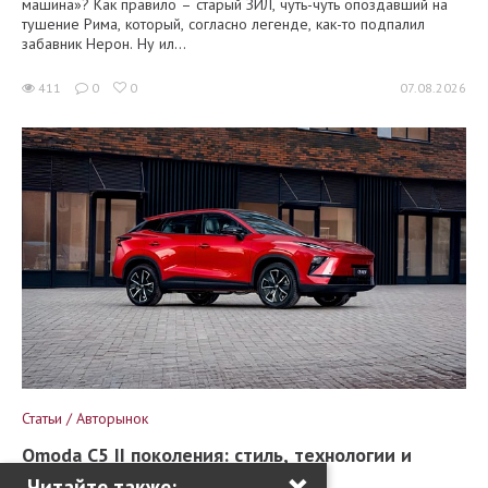
машина»? Как правило – старый ЗИЛ, чуть-чуть опоздавший на
тушение Рима, который, согласно легенде, как-то подпалил
забавник Нерон. Ну ил...
411
0
0
07.08.2026
Статьи / Авторынок
Omoda C5 II поколения: стиль, технологии и
×
драйв в новом прочтении
Читайте также: