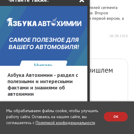
Omoda C5 – один из самых ярких представителей сегмента
компактных кроссоверов на российском рынке. Второе
поколение модели не просто развивает идеи первой версии, а
переосмысляет их: здесь б...
1309
0
0
06.08.2026
Новое интересное пришлем
Азбука Автохимии - раздел с
на почту!
полезными и интересными
фактами и знаниями об
автохимии
Мы обрабатываем файлы cookie, чтобы улучшить
работу сайта. Оставаясь на нашем сайте, вы
OK
соглашаетесь с
Политикой конфиденциальности
Даю
согласие на получение рассылки