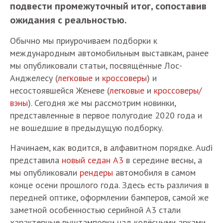
подвести промежуточный итог, сопоставив
ожидания с реальностью.
Обычно мы приурочиваем подборки к
международным автомобильным выставкам, ранее
мы опубликовали статьи, посвящённые Лос-
Анджелесу (
легковые
и
кроссоверы
) и
несостоявшейся Женеве (
легковые
и
кроссоверы/
вэны
). Сегодня же мы рассмотрим новинки,
представленные в первое полугодие 2020 года и
не вошедшие в предыдущую подборку.
Начинаем, как водится, в алфавитном порядке. Audi
представила
новый седан А3
в середине весны, а
мы опубликовали
рендеры
автомобиля в самом
конце осени прошлого года. Здесь есть различия в
передней оптике, оформлении бамперов, самой же
заметной особенностью серийной А3 стали
характерные выштамповки над колёсными арками.